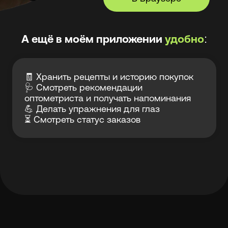
+7 (929) 112-23-89
заказать звонок
Лув — клуб заботы
Связаться с нами
о зрении и очках
ИМЕЮТСЯ
ПРОТИВОПОКАЗАНИЯ,
НЕОБХОДИМА КОНСУЛЬТАЦИЯ
СПЕЦИАЛИСТА
Проверка зрения
Блог LOOV
Коллекция оправ
Доставка и оплата
Линзы для очков
Гарантии и возврат
Essilor Experts
Лицензия