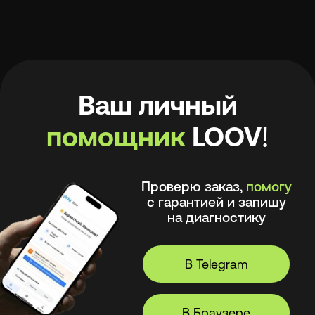
Проверю заказ,
помогу
с гарантией и запишу
на диагностику
В Telegram
В Браузере
А ещё в моём приложении
удобно
:
🧾 Хранить рецепты и историю покупок
🩺 Смотреть рекомендации
оптометриста и получать напоминания
💪 Делать упражнения для глаз
⏳ Смотреть статус заказов
© 2026, LOOV.
Все права защищены.