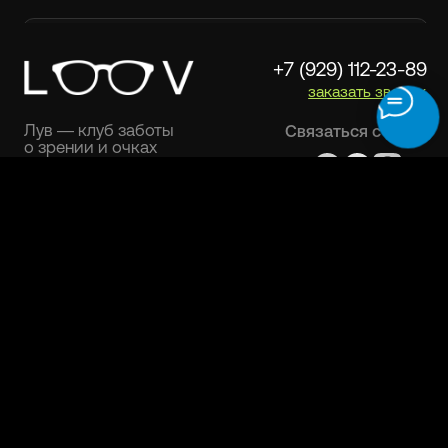
Ремонт очков
Договор оферта
Изготовление очков
Политика конфиденциальности
Адреса
Полезности
О бренде
Оферта лояльности
Безопасность платежей
ООО "ЛУВ". Адрес: 677014, Республика Саха (Якутия), г.о. город Якутск, г.
Якутск, Пер. В.Сапожникова, д. 10 ОГРН: 1221400010919 ИНН: 1400014070
КПП: 140001001 Почта: info@loov.ru
© 2026, LOOV. Все права защищены.