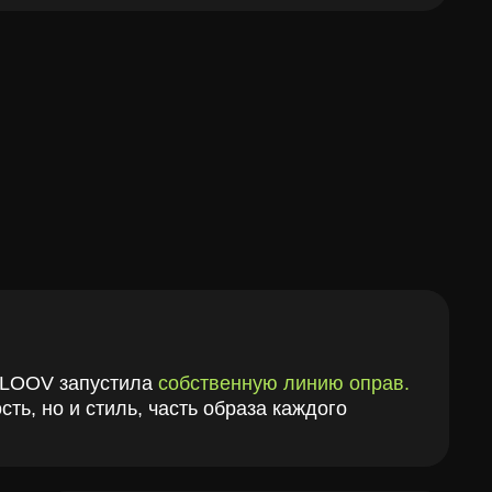
023
росли
, и к 2023 году в пяти
дах (Москва, Санкт-Петербург,
нь, Калининград, Якутск)
отали
уже 7 клубов
.
025
а этом
история не заканчивается
.
еди новые города, новые клубы
иники.
ь
цель
остаётся неизменной: