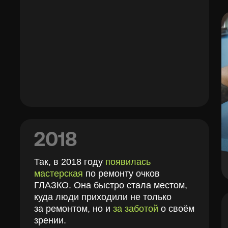
мастерская
по ремонту очков
ГЛАЗКО. Она быстро стала местом,
куда люди приходили не только
2
за ремонтом, но и
за заботой
о своём
зрении.
Одна
Вла
(бли
Эта 
и о
созд
а по
Так 