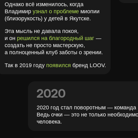
человека.
2
Мы 
горо
Каза
раб
2
Но н
Впер
и кл
Вед