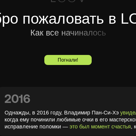
016
жды, в 2016 году, Владимир Пан-Си-Хэ
увидел
, как один 
а ему починили любимые очки в его мастерской R-joy (Р-дж
равление поломки —
это был момент счастья
, который зап
+1 нед
Спустя всего не
"Кто-то
невероят
И тогда Владими
очки
в этом мире