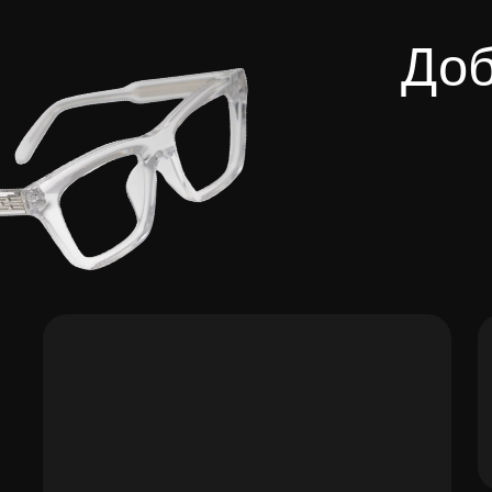
2
Одна
когд
исп
2018
Так, в 2018 году
появилась