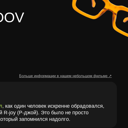
человек искренне обрадовался,
ой). Это было не просто
омнился надолго.
елю
делю по городу пошёл слух:
но
круто чинит очки!"
р понял – он хочет
починить все
!