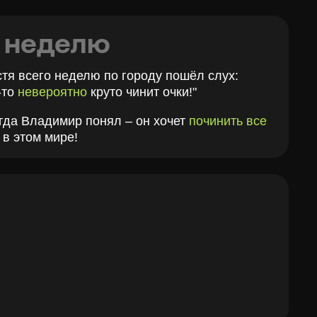
тила
собственную линию оправ.
ль, часть образа каждого