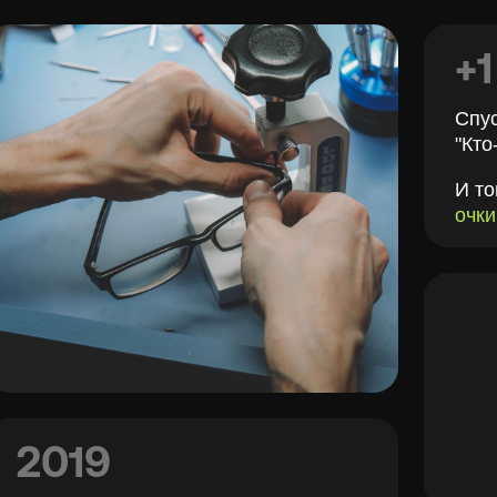
019
ко всё изменилось, когда
димир
узнал о проблеме
миопии
зорукость) у детей в Якутске.
мысль не давала покоя,
н
решился на благородный шаг
—
ать не просто мастерскую,
лноценный клуб заботы о зрении.
в 2019 году
появился
бренд LOOV.
2020
2020 год стал поворотным — команда
LOOV запус
Ведь очки — это не только необходимость, но и сти