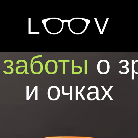
Присоединиться к нам
б
заботы
о з
и очках