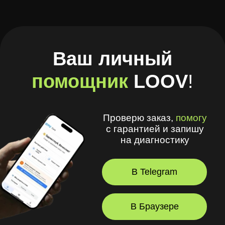
на диагностику
В Telegram
В Браузере
А ещё в моём приложении
удобно
:
🧾 Хранить рецепты и историю покупок
🩺 Смотреть рекомендации
оптометриста и получать напоминания
💪 Делать упражнения для глаз
⏳ Смотреть статус заказов
© 2026, LOOV.
Все права защищены.