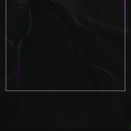
Ваш личный
помощник
LOOV
!
Проверю заказ,
помогу
с гарантией и запишу