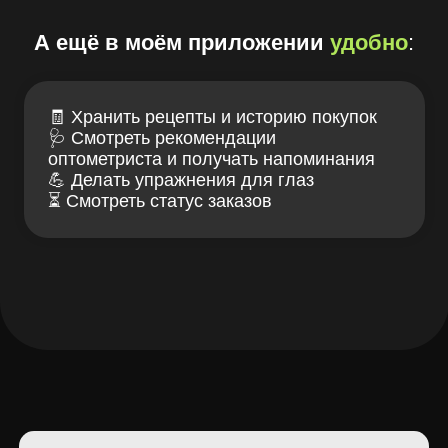
+7 (929) 112-23-89
заказать звонок
Лув — клуб заботы
Связаться с нами
о зрении и очках
ИМЕЮТСЯ
ПРОТИВОПОКАЗАНИЯ,
НЕОБХОДИМА КОНСУЛЬТАЦИЯ
СПЕЦИАЛИСТА
Проверка зрения
Блог LOOV
Коллекция оправ
Доставка и оплата
Линзы для очков
Гарантии и возврат
Essilor Experts
Лицензия
Ремонт очков
Договор оферта