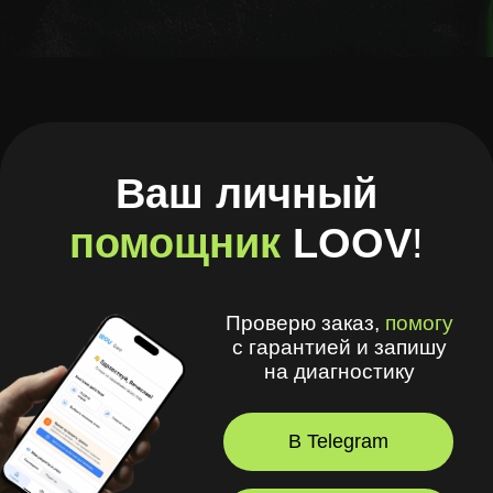
Проверю заказ,
помогу
с гарантией и запишу
на диагностику
В Telegram
В Браузере
А ещё в моём приложении
удобно
:
🧾 Хранить рецепты и историю покупок
🩺 Смотреть рекомендации
оптометриста и получать напоминания
💪 Делать упражнения для глаз
⏳ Смотреть статус заказов
© 2026, LOOV.
Все права защищены.