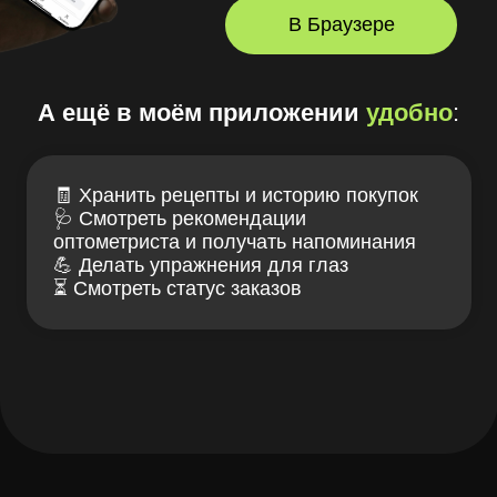
+7 (929) 112-23-89
заказать звонок
Лув — клуб заботы
Связаться с нами
о зрении и очках
ИМЕЮТСЯ
ПРОТИВОПОКАЗАНИЯ,
НЕОБХОДИМА КОНСУЛЬТАЦИЯ
СПЕЦИАЛИСТА
Проверка зрения
Блог LOOV
Коллекция оправ
Доставка и оплата
Линзы для очков
Гарантии и возврат