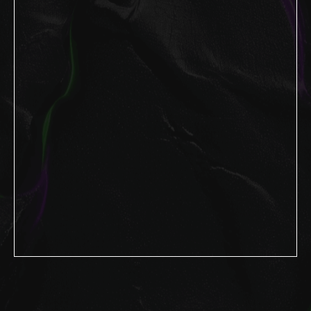
Ваш личный
помощник
LOOV
!