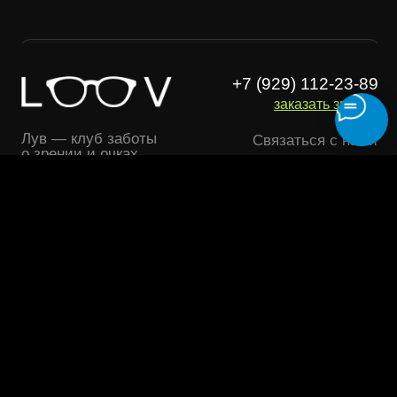
Essilor Experts
Лицензия
Ремонт очков
Договор оферта
Изготовление очков
Политика конфиденциальности
Адреса
Полезности
О бренде
Оферта лояльности
Безопасность платежей
ООО "ЛУВ". Адрес: 677014, Республика Саха (Якутия), г.о. город
Якутск, г. Якутск, Пер. В.Сапожникова, д. 10 ОГРН: 1221400010919
ИНН: 1400014070 КПП: 140001001 Почта: info@loov.ru
© 2026, LOOV. Все права защищены.